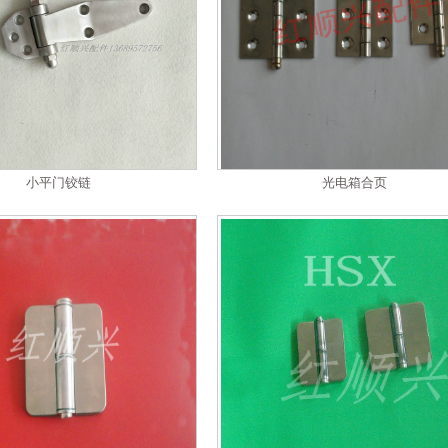
小平门铰链
光电箱合页