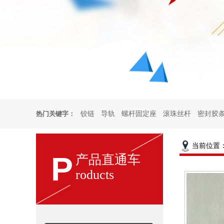
热门关键字：
铰链
导轨
螺杆固定座
滚珠丝杆
密封胶
页铰链
厨柜铰链
烤箱合页
试验箱铰链
厨
当前位置
P
产品直通车
roducts
门扣
雀锁