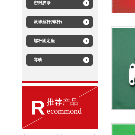
密封胶条
滚珠丝杆(螺杆)
螺杆固定座
导轨
R
推荐产品
ecommond