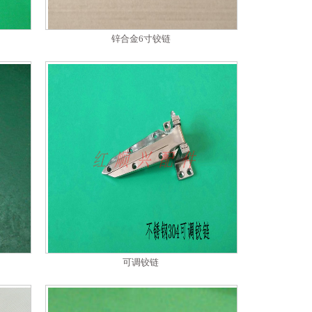
锌合金6寸铰链
可调铰链