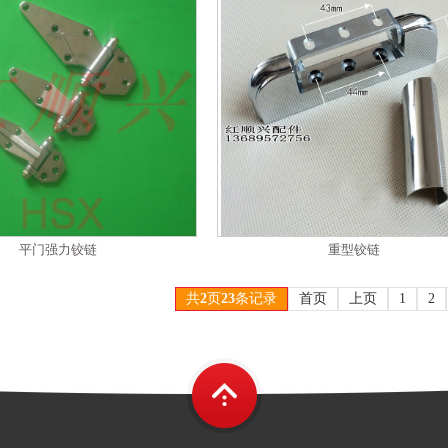
平门强力铰链
重型铰链
共
2
页
23
条记录
首页
上页
1
2