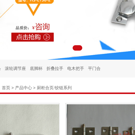
条
滚轮调节座
底脚杯
折叠拉手
电木把手
平门合
柜门锁
冷柜门锁
冷库门锁
试验箱门锁
拉手锁
：
首页
>
产品中心
>
厨柜合页/铰链系列