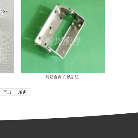
烤箱合页-白铁后钮
下页
尾页